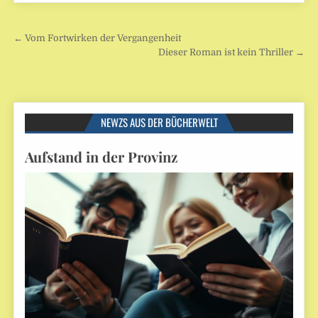
Beitragsnavigation
← Vom Fortwirken der Vergangenheit
Dieser Roman ist kein Thriller →
NEWZS AUS DER BÜCHERWELT
Aufstand in der Provinz