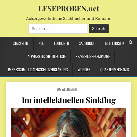
LESEPROBEN.net
Außergewöhnliche Sachbücher und Romane
Search
for:
STARTSEITE
NEU
EDITIONEN
SACHBUCH
BELLETRISTIK
ALPHABETISCHE TITELLISTE
REZENSIONSEXEMPLARE
IMPRESSUM U. DATENSCHUTZERKLÄRUNG
WUNDER
QUANTENMECHANIK
POSTED
ALLGEMEIN
IN
Im intellektuellen Sinkflug