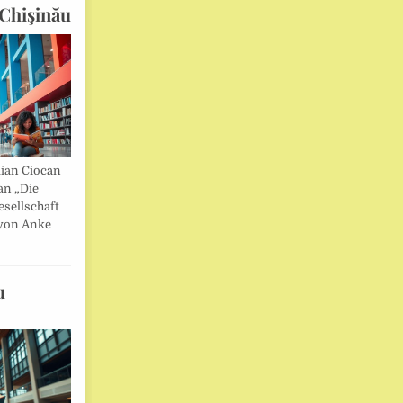
Chişinău
lian Ciocan
an „Die
esellschaft
von Anke
u