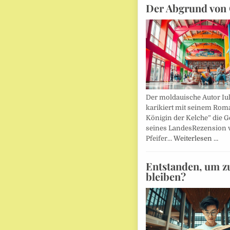
Der Abgrund von 
Der moldauische Autor Iu
karikiert mit seinem Rom
Königin der Kelche” die G
seines LandesRezension 
Pfeifer…
Weiterlesen …
Entstanden, um z
bleiben?