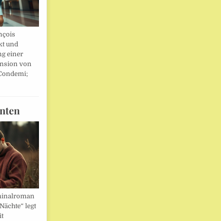
nçois
kt und
ng einer
nsion von
 Condemi;
nten
minalroman
Nächte“ legt
it