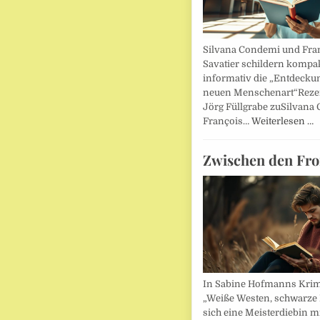
Silvana Condemi und Fra
Savatier schildern kompa
informativ die „Entdecku
neuen Menschenart“Reze
Jörg Füllgrabe zuSilvana
François…
Weiterlesen …
Zwischen den Fro
In Sabine Hofmanns Kri
„Weiße Westen, schwarze 
sich eine Meisterdiebin m