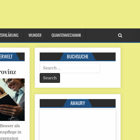
ZERKLÄRUNG
WUNDER
QUANTENMECHANIK
ERWELT
BUCHSUCHE
Search
rovinz
for:
AMAURY
esser als
onspflege in
Rezension