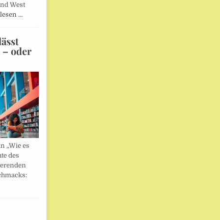
und West
lesen …
ässt
n – oder
in „Wie es
hte des
ierenden
chmacks: