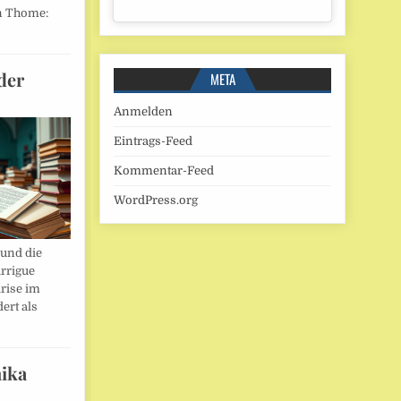
n Thome:
der
META
Anmelden
Eintrags-Feed
Kommentar-Feed
WordPress.org
und die
rrigue
rise im
ert als
ika