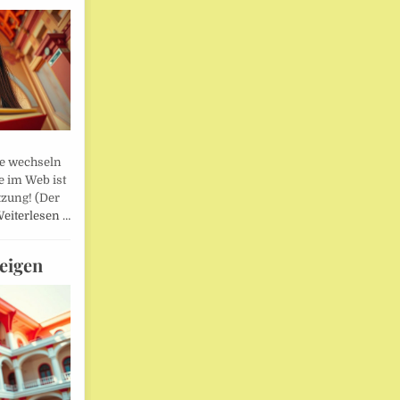
lle wechseln
e im Web ist
tzung! (Der
eiterlesen …
eigen