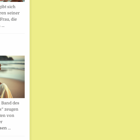
ibt sich
ren seiner
Frau, die
n …
. Band des
s“ zeugen
ten von
er
esen …