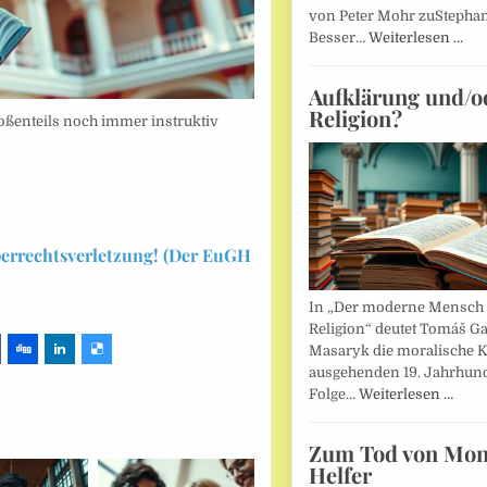
von Peter Mohr zuStepha
Besser…
Weiterlesen …
Aufklärung und/o
Religion?
oßenteils noch immer instruktiv
berrechtsverletzung! (Der EuGH
In „Der moderne Mensch 
Religion“ deutet Tomáš Ga
Masaryk die moralische K
ausgehenden 19. Jahrhund
Folge…
Weiterlesen …
Zum Tod von Mon
Helfer