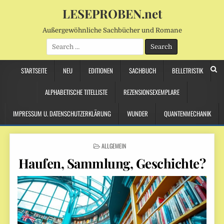
LESEPROBEN.net
Außergewöhnliche Sachbücher und Romane
Search
for:
STARTSEITE
NEU
EDITIONEN
SACHBUCH
BELLETRISTIK
ALPHABETISCHE TITELLISTE
REZENSIONSEXEMPLARE
IMPRESSUM U. DATENSCHUTZERKLÄRUNG
WUNDER
QUANTENMECHANIK
POSTED
ALLGEMEIN
IN
Haufen, Sammlung, Geschichte?