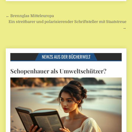
Beitragsnavigation
← Brennglas Mitteleuropa
Ein streitbarer und polarisierender Schriftsteller mit Staatstreue
→
NEWZS AUS DER BÜCHERWELT
Schopenhauer als Umweltschützer?