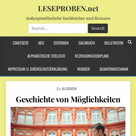
LESEPROBEN.net
Außergewöhnliche Sachbücher und Romane
Search
for:
STARTSEITE
NEU
EDITIONEN
SACHBUCH
BELLETRISTIK
ALPHABETISCHE TITELLISTE
REZENSIONSEXEMPLARE
IMPRESSUM U. DATENSCHUTZERKLÄRUNG
WUNDER
QUANTENMECHANIK
POSTED
ALLGEMEIN
IN
Geschichte von Möglichkeiten