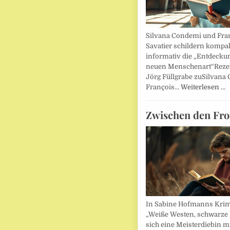
Silvana Condemi und Fra
Savatier schildern kompa
informativ die „Entdecku
neuen Menschenart“Reze
Jörg Füllgrabe zuSilvana
François…
Weiterlesen …
Zwischen den Fro
In Sabine Hofmanns Kri
„Weiße Westen, schwarze 
sich eine Meisterdiebin m