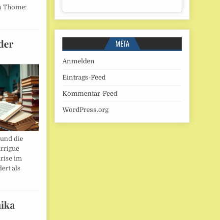
n Thome:
der
META
Anmelden
Eintrags-Feed
Kommentar-Feed
WordPress.org
und die
rrigue
rise im
ert als
ika