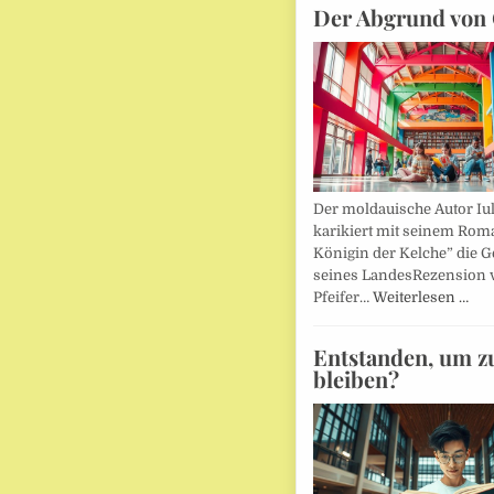
Der Abgrund von 
Der moldauische Autor Iu
karikiert mit seinem Rom
Königin der Kelche” die G
seines LandesRezension 
Pfeifer…
Weiterlesen …
Entstanden, um z
bleiben?