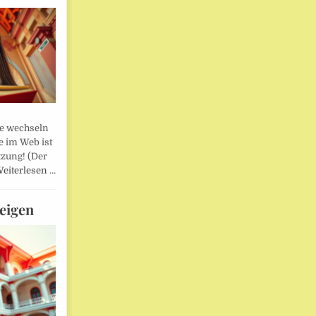
lle wechseln
e im Web ist
tzung! (Der
eiterlesen …
eigen