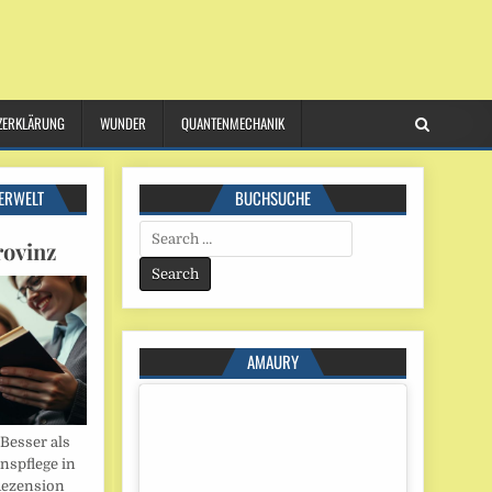
ZERKLÄRUNG
WUNDER
QUANTENMECHANIK
ERWELT
BUCHSUCHE
Search
rovinz
for:
AMAURY
esser als
onspflege in
Rezension