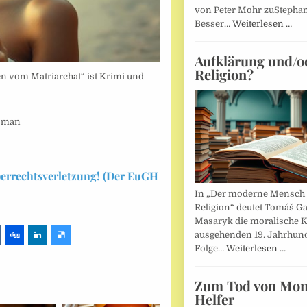
von Peter Mohr zuStepha
Besser…
Weiterlesen …
Aufklärung und/o
Religion?
n vom Matriarchat“ ist Krimi und
Roman
berrechtsverletzung! (Der EuGH
In „Der moderne Mensch 
Religion“ deutet Tomáš Ga
Masaryk die moralische K
ausgehenden 19. Jahrhund
Folge…
Weiterlesen …
Zum Tod von Mon
Helfer