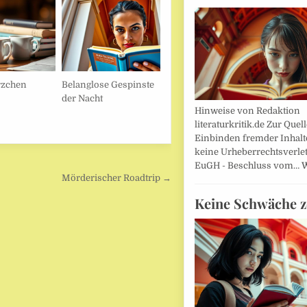
zchen
Belanglose Gespinste
der Nacht
Hinweise von Redaktion
literaturkritik.de Zur Que
Einbinden fremder Inhalt
keine Urheberrechtsverle
EuGH - Beschluss vom…
W
Mörderischer Roadtrip →
Keine Schwäche z