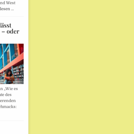
und West
lesen …
ässt
n – oder
in „Wie es
hte des
ierenden
chmacks: