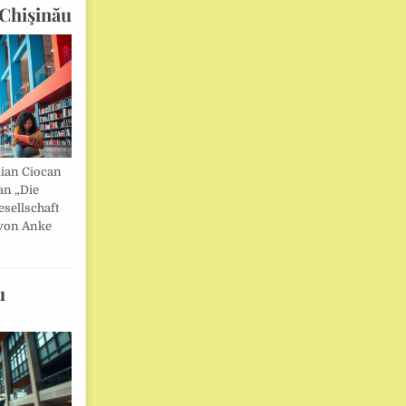
Chişinău
lian Ciocan
an „Die
esellschaft
von Anke
u