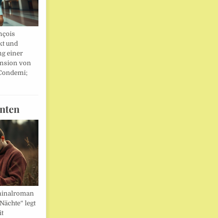
nçois
kt und
ng einer
nsion von
 Condemi;
nten
minalroman
Nächte“ legt
it