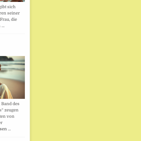
ibt sich
ren seiner
Frau, die
n …
. Band des
s“ zeugen
ten von
er
esen …