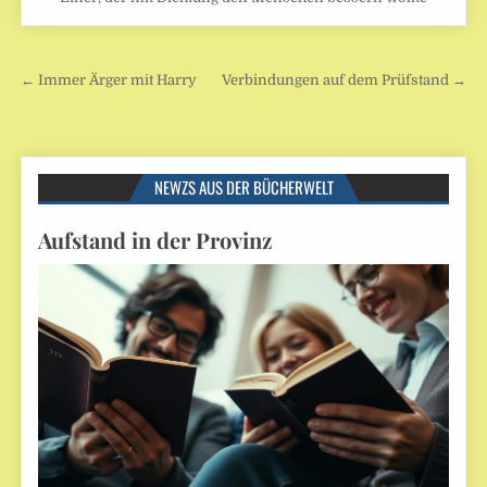
Beitragsnavigation
← Immer Ärger mit Harry
Verbindungen auf dem Prüfstand →
NEWZS AUS DER BÜCHERWELT
Aufstand in der Provinz