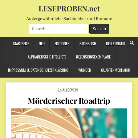
LESEPROBEN.net
Außergewöhnliche Sachbücher und Romane
Search
for:
STARTSEITE
NEU
EDITIONEN
SACHBUCH
BELLETRISTIK
ALPHABETISCHE TITELLISTE
REZENSIONSEXEMPLARE
IMPRESSUM U. DATENSCHUTZERKLÄRUNG
WUNDER
QUANTENMECHANIK
POSTED
ALLGEMEIN
IN
Mörderischer Roadtrip