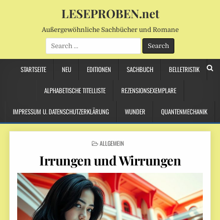
LESEPROBEN.net
Außergewöhnliche Sachbücher und Romane
Search
for:
STARTSEITE
NEU
EDITIONEN
SACHBUCH
BELLETRISTIK
ALPHABETISCHE TITELLISTE
REZENSIONSEXEMPLARE
IMPRESSUM U. DATENSCHUTZERKLÄRUNG
WUNDER
QUANTENMECHANIK
POSTED
ALLGEMEIN
IN
Irrungen und Wirrungen