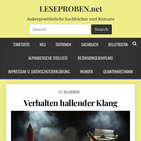
LESEPROBEN.net
Außergewöhnliche Sachbücher und Romane
Search
for:
STARTSEITE
NEU
EDITIONEN
SACHBUCH
BELLETRISTIK
ALPHABETISCHE TITELLISTE
REZENSIONSEXEMPLARE
IMPRESSUM U. DATENSCHUTZERKLÄRUNG
WUNDER
QUANTENMECHANIK
POSTED
ALLGEMEIN
IN
Verhalten hallender Klang