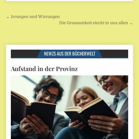
Beitragsnavigation
← Irrungen und Wirrungen
Die Grausamkeit steckt in uns allen →
NEWZS AUS DER BÜCHERWELT
Aufstand in der Provinz