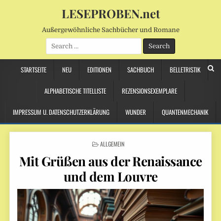
LESEPROBEN.net
Außergewöhnliche Sachbücher und Romane
Search
for:
STARTSEITE
NEU
EDITIONEN
SACHBUCH
BELLETRISTIK
ALPHABETISCHE TITELLISTE
REZENSIONSEXEMPLARE
IMPRESSUM U. DATENSCHUTZERKLÄRUNG
WUNDER
QUANTENMECHANIK
POSTED
ALLGEMEIN
IN
Mit Grüßen aus der Renaissance
und dem Louvre