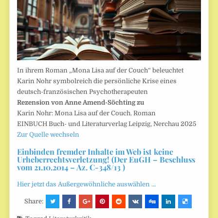
In ihrem Roman „Mona Lisa auf der Couch“ beleuchtet
Karin Nohr symbolreich die persönliche Krise eines
deutsch-französischen Psychotherapeuten
Rezension von Anne Amend-Söchting zu
Karin Nohr: Mona Lisa auf der Couch. Roman
EINBUCH Buch- und Literaturverlag Leipzig, Nerchau 2025
Zur Quelle wechseln
Einbinden fremder Inhalte im Web ist keine
Urheberrechtsverletzung! (Der EuGH – Beschluss
vom 21.10.2014 – Az. C-348/13 )
Hier jetzt das Außergewöhnliche auswählen …
Share: