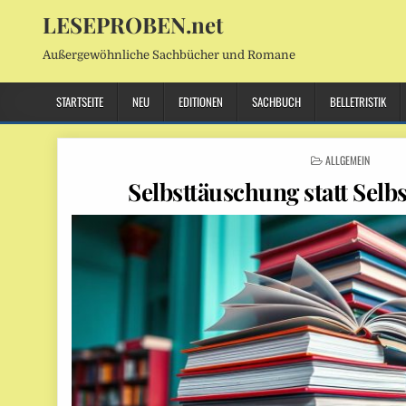
LESEPROBEN.net
Außergewöhnliche Sachbücher und Romane
STARTSEITE
NEU
EDITIONEN
SACHBUCH
BELLETRISTIK
POSTED
ALLGEMEIN
IN
Selbsttäuschung statt Sel