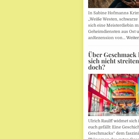
In Sabine Hofmanns Kri
„Weiße Westen, schwarze 
sich eine Meisterdiebin m
Geheimdiensten aus Ost 
anRezension von…
Weiter
Über Geschmack l
sich nicht streite
doch?
Ulrich Raulff widmet sich 
euch gefällt: Eine Geschic
Geschmacks“ dem faszin