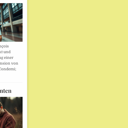
nçois
kt und
ng einer
nsion von
 Condemi;
nten