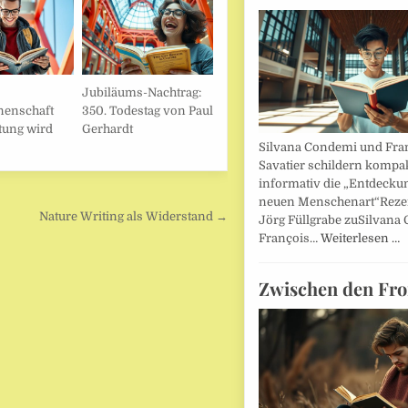
Jubiläums-Nachtrag:
nenschaft
350. Todestag von Paul
tung wird
Gerhardt
Silvana Condemi und Fra
Savatier schildern kompa
informativ die „Entdecku
neuen Menschenart“Reze
Nature Writing als Widerstand →
Jörg Füllgrabe zuSilvana
François…
Weiterlesen …
Zwischen den Fro