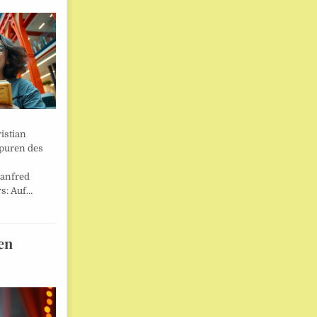
istian
Spuren des
anfred
s: Auf…
en