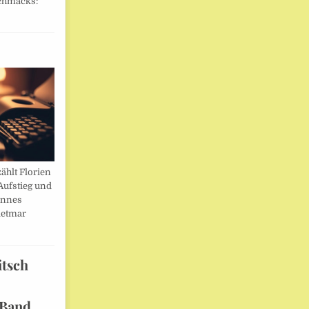
chmacks:
ählt Florien
Aufstieg und
annes
ietmar
itsch
 Band