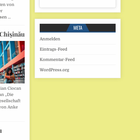
ten von
er
esen …
META
Chişinău
Anmelden
Eintrags-Feed
Kommentar-Feed
WordPress.org
lian Ciocan
an „Die
esellschaft
von Anke
u