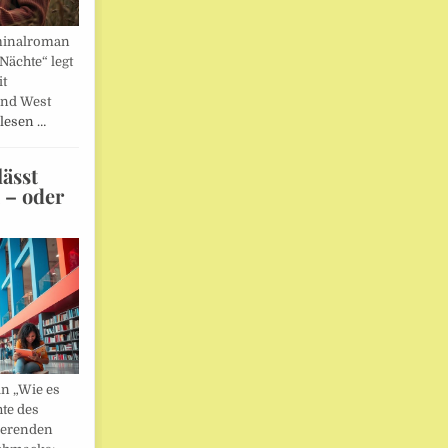
minalroman
Nächte“ legt
it
und West
lesen …
ässt
n – oder
in „Wie es
hte des
ierenden