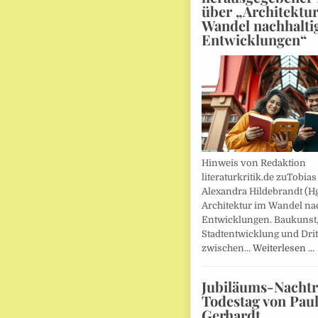
über „Architektu
Wandel nachhalti
Entwicklungen“
Hinweis von Redaktion
literaturkritik.de zuTobias
Alexandra Hildebrandt (Hg
Architektur im Wandel nac
Entwicklungen. Baukunst
Stadtentwicklung und Drit
zwischen…
Weiterlesen …
Jubiläums-Nachtr
Todestag von Pau
Gerhardt