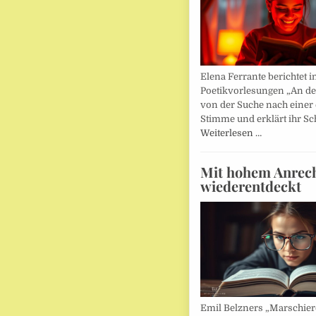
Elena Ferrante berichtet i
Poetikvorlesungen „An d
von der Suche nach einer
Stimme und erklärt ihr Sc
Weiterlesen …
Mit hohem Anrec
wiederentdeckt
Emil Belzners „Marschier