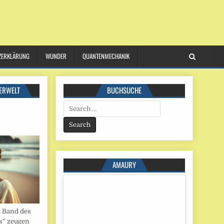
ZERKLÄRUNG
WUNDER
QUANTENMECHANIK
ERWELT
BUCHSUCHE
Search
for:
AMAURY
. Band des
s“ zeugen