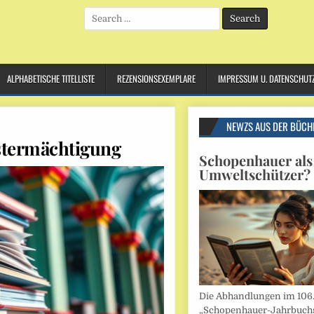
Search
for:
ALPHABETISCHE TITELLISTE
REZENSIONSEXEMPLARE
IMPRESSUM U. DATENSCHUT
NEWZS AUS DER BÜCH
bstermächtigung
Schopenhauer als
Umweltschützer?
Die Abhandlungen im 106
„Schopenhauer-Jahrbuch