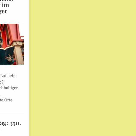
r im
ger
 Loitsch;
.):
hhaltiger
,
te Orte
ag: 350.
l