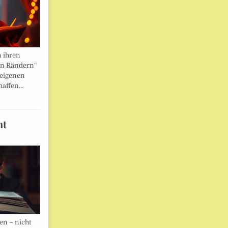
n ihren
en Rändern“
 eigenen
haffen…
ht
en – nicht