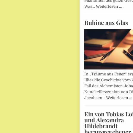
Phänomen des guten Ges
Was…
Weiterlesen …
Rubine aus Glas
In „Träume aus Feuer“ erz
Illies die Geschichte vom 
Fall des Alchemisten Joh
KunckelRezension von D
Jacobsen…
Weiterlesen …
Ein von Tobias Lo
und Alexandra
Hildebrandt
herausgegebener