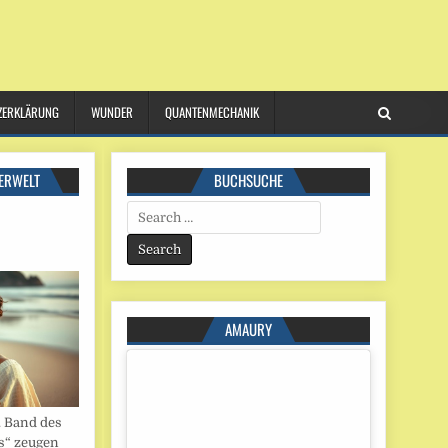
ZERKLÄRUNG
WUNDER
QUANTENMECHANIK
ERWELT
BUCHSUCHE
Search
for:
AMAURY
. Band des
s“ zeugen