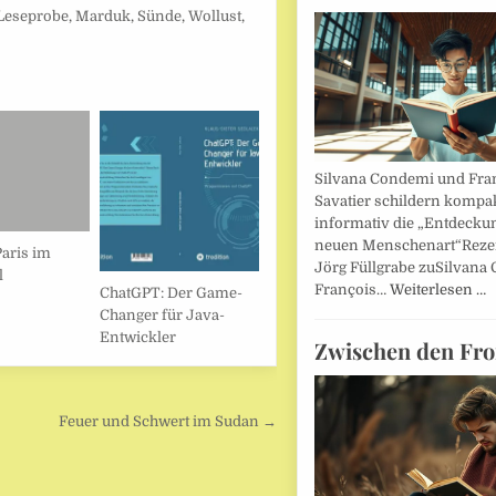
Leseprobe
,
Marduk
,
Sünde
,
Wollust
,
Silvana Condemi und Fra
Savatier schildern kompa
informativ die „Entdecku
neuen Menschenart“Reze
Paris im
Jörg Füllgrabe zuSilvana
l
François…
Weiterlesen …
ChatGPT: Der Game-
Changer für Java-
Entwickler
Zwischen den Fro
Feuer und Schwert im Sudan →