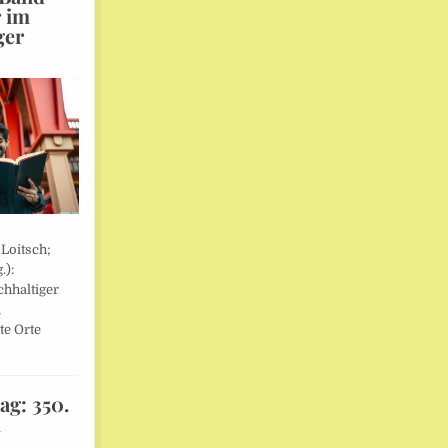
r im
ger
 Loitsch;
.):
hhaltiger
,
te Orte
ag: 350.
l