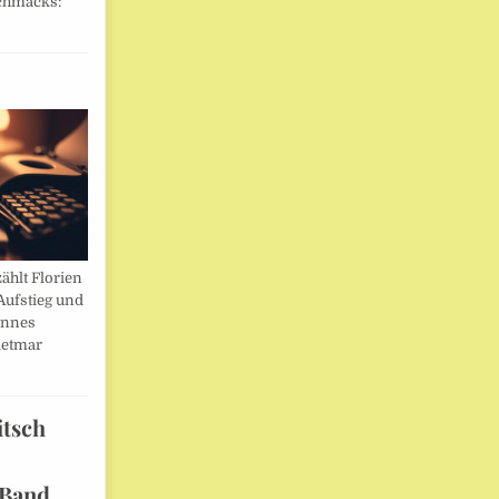
chmacks:
ählt Florien
Aufstieg und
annes
ietmar
itsch
 Band