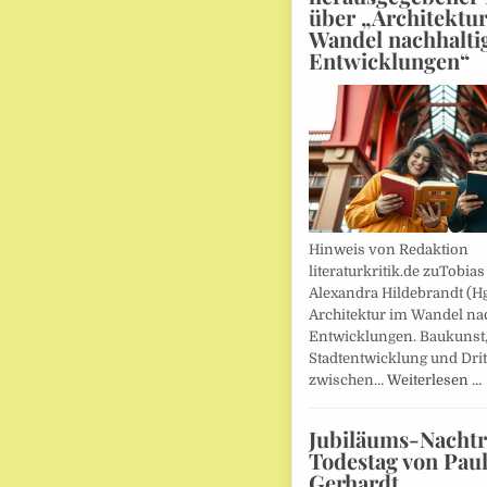
über „Architektu
Wandel nachhalti
Entwicklungen“
Hinweis von Redaktion
literaturkritik.de zuTobias
Alexandra Hildebrandt (Hg
Architektur im Wandel nac
Entwicklungen. Baukunst
Stadtentwicklung und Drit
zwischen…
Weiterlesen …
Jubiläums-Nachtr
Todestag von Pau
Gerhardt