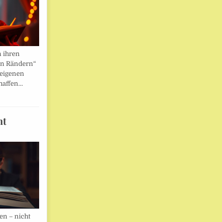
n ihren
en Rändern“
 eigenen
haffen…
ht
en – nicht