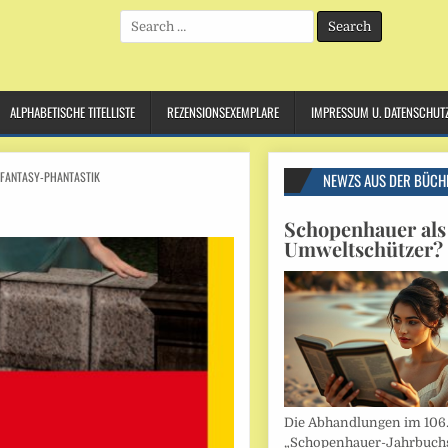
Search
for:
ALPHABETISCHE TITELLISTE
REZENSIONSEXEMPLARE
IMPRESSUM U. DATENSCHUT
-FANTASY-PHANTASTIK
NEWZS AUS DER BÜCH
Schopenhauer als
Umweltschützer?
Die Abhandlungen im 106
„Schopenhauer-Jahrbuch