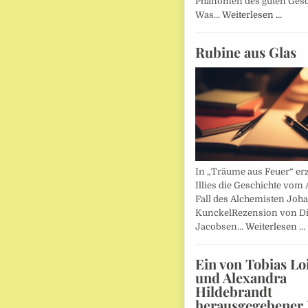
Phänomen des guten Ges
Was…
Weiterlesen …
Rubine aus Glas
In „Träume aus Feuer“ erz
Illies die Geschichte vom 
Fall des Alchemisten Joh
KunckelRezension von D
Jacobsen…
Weiterlesen …
Ein von Tobias Lo
und Alexandra
Hildebrandt
herausgegebener