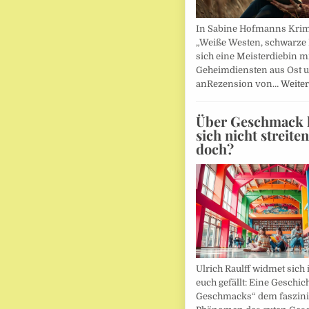
In Sabine Hofmanns Kri
„Weiße Westen, schwarze 
sich eine Meisterdiebin m
Geheimdiensten aus Ost 
anRezension von…
Weiter
Über Geschmack l
sich nicht streite
doch?
Ulrich Raulff widmet sich 
euch gefällt: Eine Geschic
Geschmacks“ dem faszin