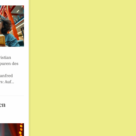
istian
Spuren des
anfred
s: Auf…
en