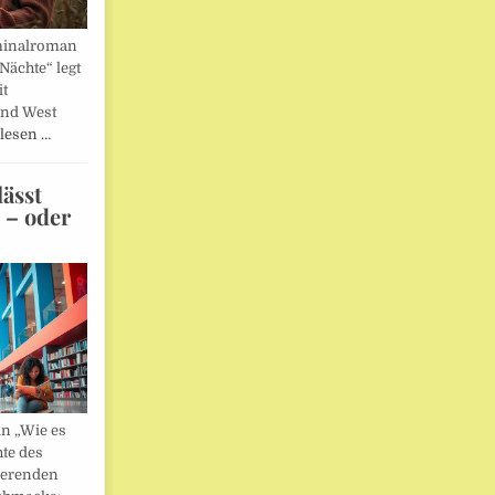
minalroman
Nächte“ legt
it
und West
lesen …
ässt
n – oder
in „Wie es
hte des
ierenden