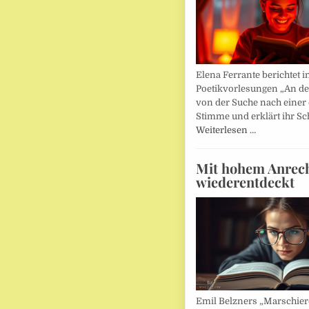
Elena Ferrante berichtet i
Poetikvorlesungen „An d
von der Suche nach einer
Stimme und erklärt ihr Sc
Weiterlesen …
Mit hohem Anrec
wiederentdeckt
Emil Belzners „Marschier