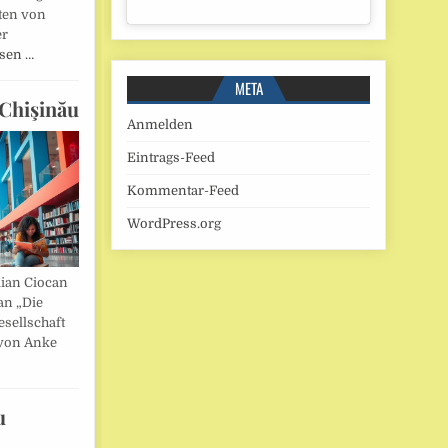
ten von
er
esen …
META
Chişinău
Anmelden
Eintrags-Feed
Kommentar-Feed
WordPress.org
lian Ciocan
an „Die
esellschaft
von Anke
u