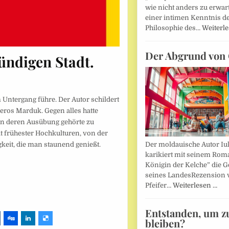
wie nicht anders zu erwar
einer intimen Kenntnis d
Philosophie des…
Weiterl
Der Abgrund von 
ündigen Stadt.
Untergang führe. Der Autor schildert
ros Marduk. Gegen alles hatte
nn deren Ausübung gehörte zu
t frühester Hochkulturen, von der
Der moldauische Autor Iu
gkeit, die man staunend genießt.
karikiert mit seinem Rom
Königin der Kelche” die G
seines LandesRezension 
Pfeifer…
Weiterlesen …
Entstanden, um z
bleiben?