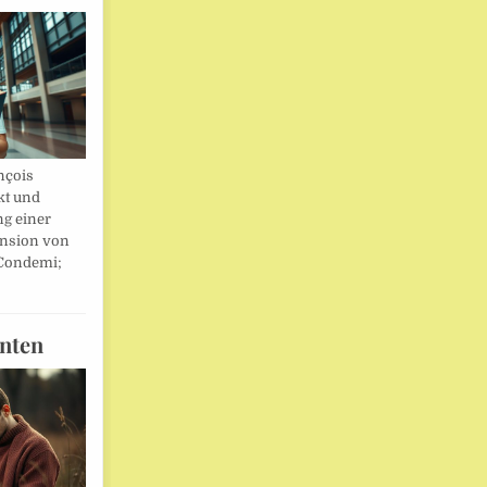
nçois
kt und
ng einer
nsion von
 Condemi;
nten