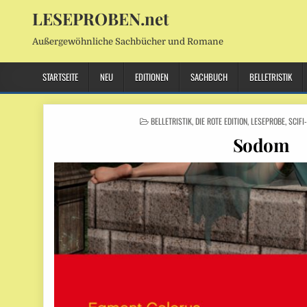
LESEPROBEN.net
Außergewöhnliche Sachbücher und Romane
STARTSEITE
NEU
EDITIONEN
SACHBUCH
BELLETRISTIK
POSTED
BELLETRISTIK
,
DIE ROTE EDITION
,
LESEPROBE
,
SCIFI
IN
Sodom