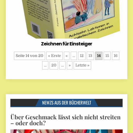
Zeichnen für Einsteiger
Seite 14 von 20
« Erste
«
...
12
13
14
15
16
...
20
...
»
Letzte »
NEWZS AUS DER BÜCHERWELT
Über Geschmack lässt sich nicht streiten
– oder doch?