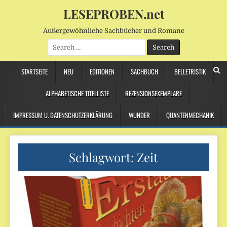
LESEPROBEN.net
Außergewöhnliche Sachbücher und Romane
Search
for:
STARTSEITE
NEU
EDITIONEN
SACHBUCH
BELLETRISTIK
ALPHABETISCHE TITELLISTE
REZENSIONSEXEMPLARE
IMPRESSUM U. DATENSCHUTZERKLÄRUNG
WUNDER
QUANTENMECHANIK
Schlagwort:
Zeit