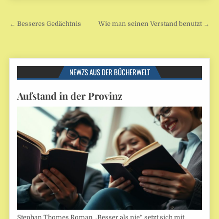
Beitragsnavigation
← Besseres Gedächtnis
Wie man seinen Verstand benutzt →
NEWZS AUS DER BÜCHERWELT
Aufstand in der Provinz
Stephan Thomes Roman „Besser als nie“ setzt sich mit