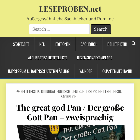
LESEPROBEN.net
Außergewöhnliche Sachbücher und Romane
Search
for:
STARTSEITE
NEU
EDITIONEN
SACHBUCH
BELLETRISTIK
ALPHABETISCHE TITELLISTE
REZENSIONSEXEMPLARE
IMPRESSUM U. DATENSCHUTZERKLÄRUNG
WUNDER
QUANTENMECHANIK
POSTED
BELLETRISTIK
,
BILINGUAL ENGLISCH-DEUTSCH
,
LESEPROBE
,
LESETOPP30
,
IN
SACHBUCH
The great god Pan / Der große
Gott Pan – zweisprachig