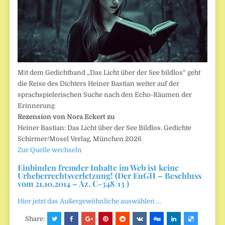
Mit dem Gedichtband „Das Licht über der See bildlos“ geht
die Reise des Dichters Heiner Bastian weiter auf der
sprachspielerischen Suche nach den Echo-Räumen der
Erinnerung
Rezension von Nora Eckert zu
Heiner Bastian: Das Licht über der See Bildlos. Gedichte
Schirmer/Mosel Verlag, München 2026
Zur Quelle wechseln
Einbinden fremder Inhalte im Web ist keine
Urheberrechtsverletzung! (Der EuGH – Beschluss
vom 21.10.2014 – Az. C-348/13 )
Hier jetzt das Außergewöhnliche auswählen …
Share: