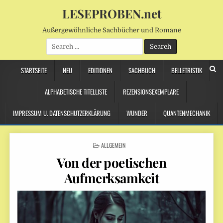
LESEPROBEN.net
Außergewöhnliche Sachbücher und Romane
Search
for:
STARTSEITE
NEU
EDITIONEN
SACHBUCH
BELLETRISTIK
ALPHABETISCHE TITELLISTE
REZENSIONSEXEMPLARE
IMPRESSUM U. DATENSCHUTZERKLÄRUNG
WUNDER
QUANTENMECHANIK
POSTED
ALLGEMEIN
IN
Von der poetischen
Aufmerksamkeit