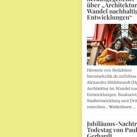
über „Architektu
Wandel nachhalti
Entwicklungen“
Hinweis von Redaktion
literaturkritik.de zuTobias
Alexandra Hildebrandt (Hg
Architektur im Wandel nac
Entwicklungen. Baukunst
Stadtentwicklung und Drit
zwischen…
Weiterlesen …
Jubiläums-Nachtr
Todestag von Pau
Gerhardt