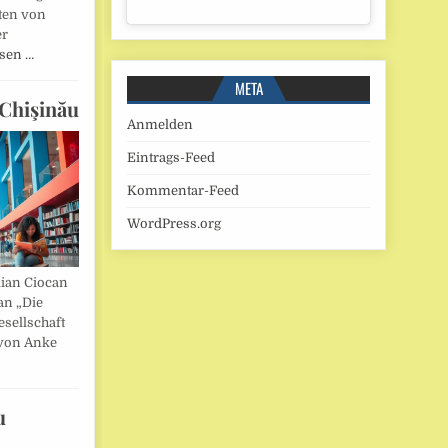
ten von
er
esen …
META
Chişinău
Anmelden
Eintrags-Feed
Kommentar-Feed
WordPress.org
lian Ciocan
an „Die
esellschaft
von Anke
u