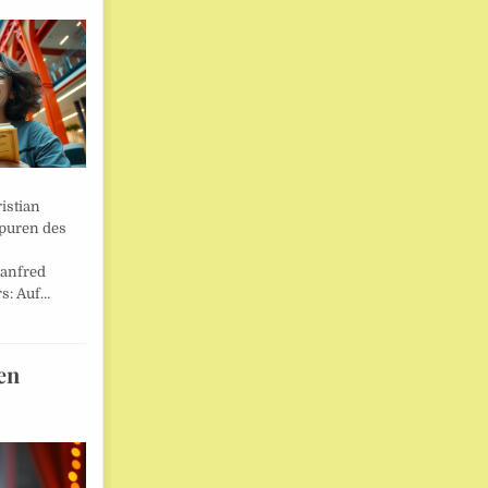
istian
Spuren des
anfred
s: Auf…
en