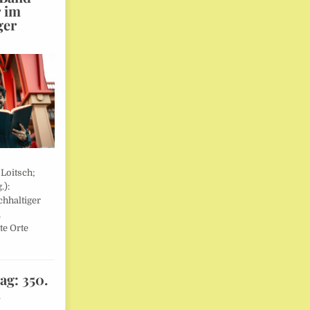
r im
ger
 Loitsch;
.):
hhaltiger
,
te Orte
ag: 350.
l