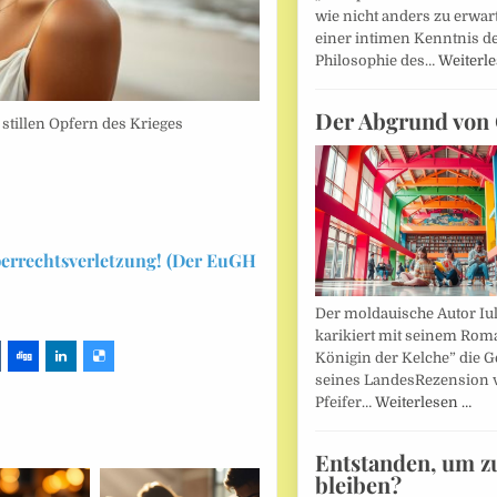
wie nicht anders zu erwar
einer intimen Kenntnis d
Philosophie des…
Weiterl
Der Abgrund von 
stillen Opfern des Krieges
berrechtsverletzung! (Der EuGH
Der moldauische Autor Iu
karikiert mit seinem Rom
Königin der Kelche” die G
seines LandesRezension 
Pfeifer…
Weiterlesen …
Entstanden, um z
bleiben?