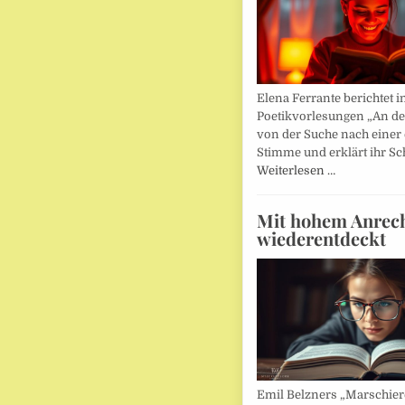
Elena Ferrante berichtet i
Poetikvorlesungen „An d
von der Suche nach einer
Stimme und erklärt ihr Sc
Weiterlesen …
Mit hohem Anrec
wiederentdeckt
Emil Belzners „Marschier