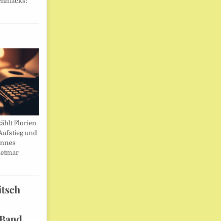
chmacks:
ählt Florien
Aufstieg und
annes
ietmar
itsch
 Band