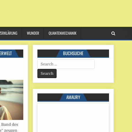
ZERKLÄRUNG
WUNDER
QUANTENMECHANIK
ERWELT
BUCHSUCHE
Search
for:
AMAURY
. Band des
s“ zeugen