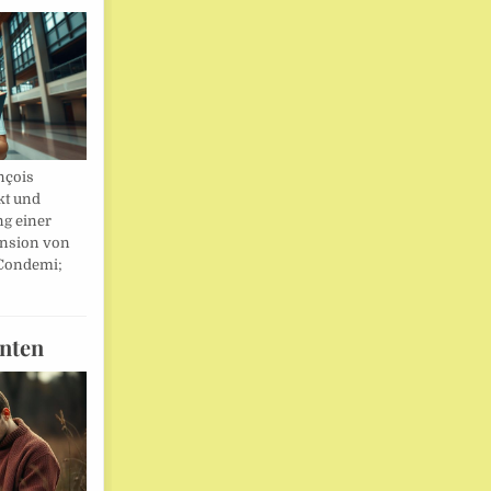
nçois
kt und
ng einer
nsion von
 Condemi;
nten