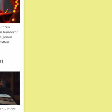
n ihren
en Rändern“
 eigenen
haffen…
ht
en – nicht