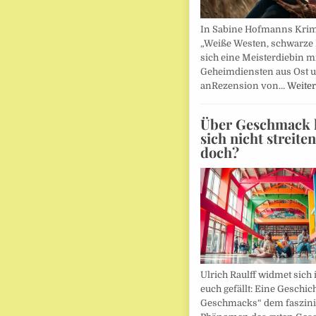
In Sabine Hofmanns Kri
„Weiße Westen, schwarze 
sich eine Meisterdiebin m
Geheimdiensten aus Ost 
anRezension von…
Weiter
Über Geschmack l
sich nicht streite
doch?
Ulrich Raulff widmet sich 
euch gefällt: Eine Geschic
Geschmacks“ dem faszin