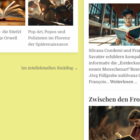
 die Stiefel
Pop Art, Popos und
e Orwell
Polizisten im Florenz
der Spätrenaissance
Silvana Condemi und Fra
Savatier schildern kompa
informativ die „Entdecku
Im intellektuellen Sinkflug →
neuen Menschenart“Reze
Jörg Füllgrabe zuSilvana
François…
Weiterlesen …
Zwischen den Fro