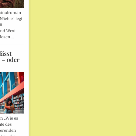
minalroman
Nächte“ legt
it
und West
lesen …
ässt
n – oder
in „Wie es
hte des
ierenden