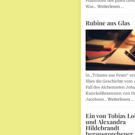
Phänomen des guten Ges
Was…
Weiterlesen …
Rubine aus Glas
In „Träume aus Feuer“ erz
Illies die Geschichte vom 
Fall des Alchemisten Joh
KunckelRezension von D
Jacobsen…
Weiterlesen …
Ein von Tobias Lo
und Alexandra
Hildebrandt
herausgegebener