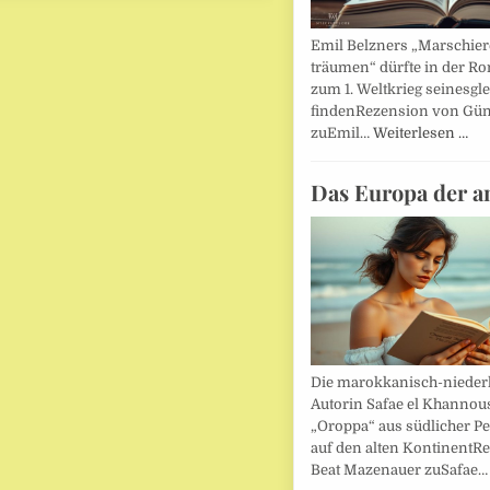
Emil Belzners „Marschier
träumen“ dürfte in der Ro
zum 1. Weltkrieg seinesgl
findenRezension von Gün
zuEmil…
Weiterlesen …
Das Europa der a
Die marokkanisch-nieder
Autorin Safae el Khannouss
„Oroppa“ aus südlicher Pe
auf den alten KontinentR
Beat Mazenauer zuSafae