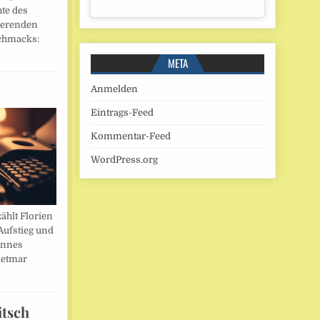
hte des
ierenden
chmacks:
META
Anmelden
Eintrags-Feed
Kommentar-Feed
WordPress.org
ählt Florien
Aufstieg und
annes
ietmar
itsch