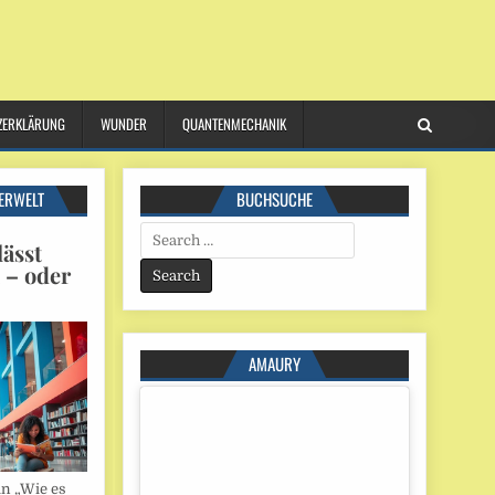
ZERKLÄRUNG
WUNDER
QUANTENMECHANIK
ERWELT
BUCHSUCHE
Search
ässt
for:
n – oder
AMAURY
in „Wie es