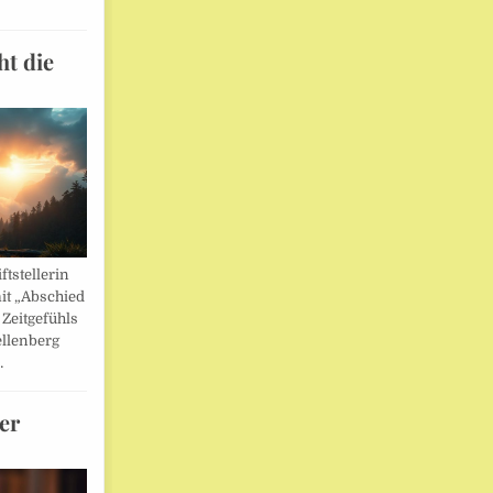
ht die
ftstellerin
it „Abschied
 Zeitgefühls
llenberg
…
er