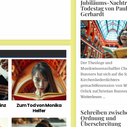
Jubiläums-Nachtr
Todestag von Pau
Gerhardt
Der Theologe und
Musikwissenschaftler Chr
Bunners hat sich auf die 
Kirchenliederdichters
gemachtRezension von M
Orlick zuChristian Bunner
Weiterlesen …
inz
Zum Tod von Monika
Helfer
Schreiben zwisch
Ordnung und
Überschreitung