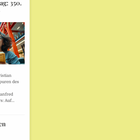
ag: 350.
l
istian
Spuren des
anfred
s: Auf…
en