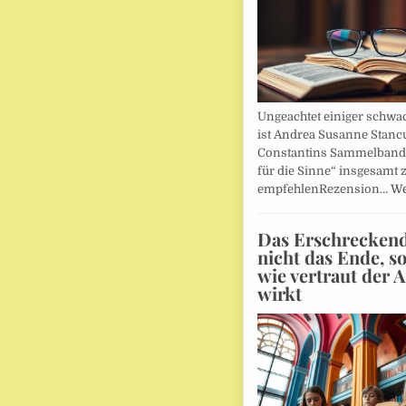
Ungeachtet einiger schwac
ist Andrea Susanne Stanc
Constantins Sammelband 
für die Sinne“ insgesamt 
empfehlenRezension…
We
Das Erschreckends
nicht das Ende, s
wie vertraut der 
wirkt