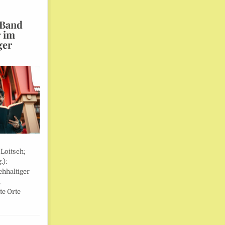
 Band
r im
ger
 Loitsch;
.):
hhaltiger
,
te Orte