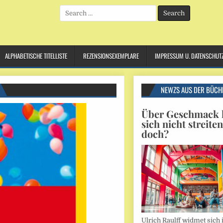
Search
for:
ALPHABETISCHE TITELLISTE
REZENSIONSEXEMPLARE
IMPRESSUM U. DATENSCHUT
NEWZS AUS DER BÜCH
Über Geschmack l
sich nicht streite
doch?
Ulrich Raulff widmet sich 