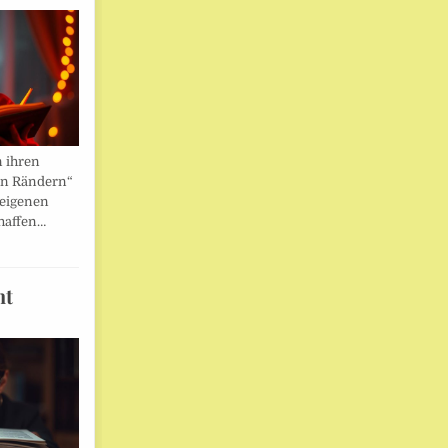
n ihren
en Rändern“
 eigenen
haffen…
ht