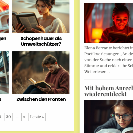
gen
Schopenhauer als
Umweltschützer?
Elena Ferrante berichtet i
Poetikvorlesungen „An d
von der Suche nach einer
Stimme und erklärt ihr Sc
Weiterlesen …
Mit hohem Anrec
wiederentdeckt
u
Zwischen den Fronten
0
30
...
»
Letzte »