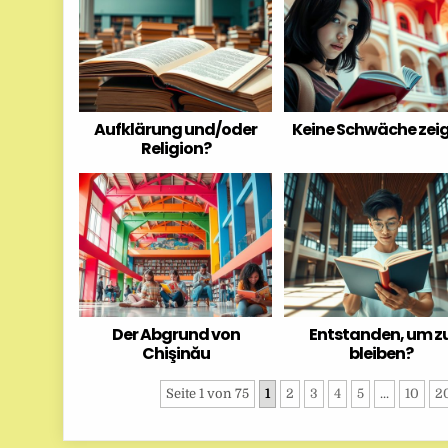
Aufklärung und/oder
Keine Schwäche zei
Religion?
Der Abgrund von
Entstanden, um z
Chişinău
bleiben?
Seite 1 von 75
1
2
3
4
5
...
10
2