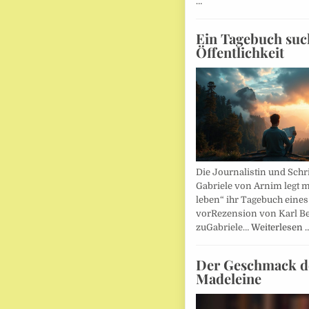
…
Ein Tagebuch suc
Öffentlichkeit
Die Journalistin und Schri
Gabriele von Arnim legt m
leben“ ihr Tagebuch eines
vorRezension von Karl Be
zuGabriele…
Weiterlesen 
Der Geschmack d
Madeleine