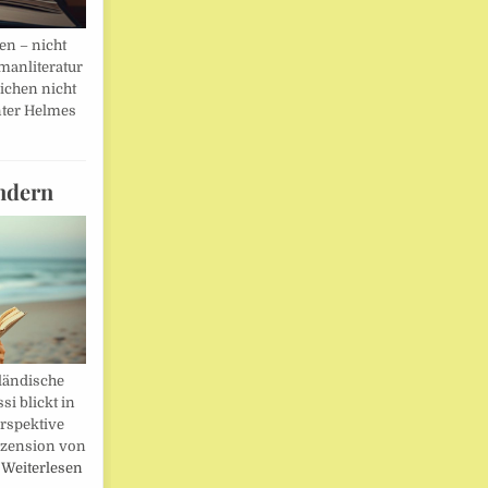
en – nicht
manliteratur
eichen nicht
ter Helmes
ndern
ländische
i blickt in
rspektive
ezension von
…
Weiterlesen