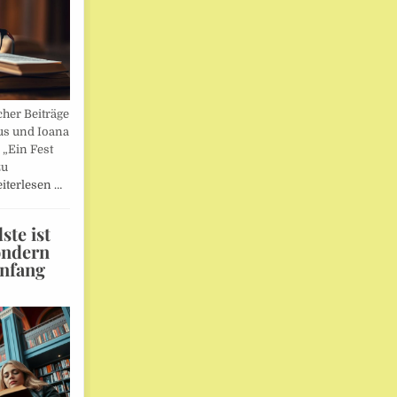
her Beiträge
us und Ioana
„Ein Fest
zu
iterlesen …
te ist
ondern
Anfang