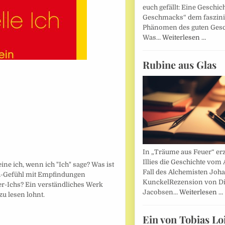
euch gefällt: Eine Geschic
Geschmacks“ dem faszin
Phänomen des guten Ges
Was…
Weiterlesen …
Rubine aus Glas
In „Träume aus Feuer“ erz
Illies die Geschichte vom 
e ich, wenn ich "Ich" sage? Was ist
Fall des Alchemisten Joh
h-Gefühl mit Empfindungen
KunckelRezension von D
r-Ichs? Ein verständliches Werk
Jacobsen…
Weiterlesen …
u lesen lohnt.
Ein von Tobias Lo