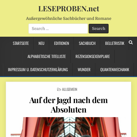
LESEPROBEN.net
Außergewöhnliche Sachbücher und Romane
Search
for:
STARTSEITE
NEU
EDITIONEN
SACHBUCH
BELLETRISTIK
ALPHABETISCHE TITELLISTE
REZENSIONSEXEMPLARE
IMPRESSUM U. DATENSCHUTZERKLÄRUNG
WUNDER
QUANTENMECHANIK
POSTED
ALLGEMEIN
IN
Auf der Jagd nach dem
Absoluten