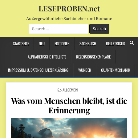
LESEPROBEN.net
Außergewöhnliche Sachbücher und Romane
Search
for:
STARTSEITE
NEU
EDITIONEN
SACHBUCH
BELLETRISTIK
ALPHABETISCHE TITELLISTE
REZENSIONSEXEMPLARE
IMPRESSUM U. DATENSCHUTZERKLÄRUNG
WUNDER
QUANTENMECHANIK
POSTED
ALLGEMEIN
IN
Was vom Menschen bleibt, ist die
Erinnerung