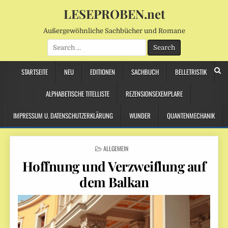
LESEPROBEN.net
Außergewöhnliche Sachbücher und Romane
Search
for:
STARTSEITE
NEU
EDITIONEN
SACHBUCH
BELLETRISTIK
ALPHABETISCHE TITELLISTE
REZENSIONSEXEMPLARE
IMPRESSUM U. DATENSCHUTZERKLÄRUNG
WUNDER
QUANTENMECHANIK
POSTED
ALLGEMEIN
IN
Hoffnung und Verzweiflung auf
dem Balkan