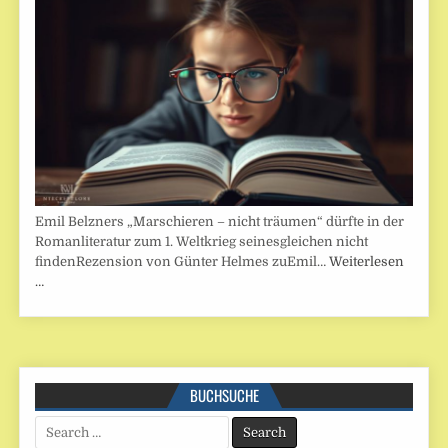
Emil Belzners „Marschieren – nicht träumen“ dürfte in der
Romanliteratur zum 1. Weltkrieg seinesgleichen nicht
findenRezension von Günter Helmes zuEmil…
Weiterlesen
…
BUCHSUCHE
Search
for: