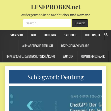
LESEPROBEN.net
Außergewöhnliche Sachbücher und Romane
Search
for:
STARTSEITE
NEU
EDITIONEN
SACHBUCH
BELLETRISTIK
ALPHABETISCHE TITELLISTE
REZENSIONSEXEMPLARE
IMPRESSUM U. DATENSCHUTZERKLÄRUNG
WUNDER
QUANTENMECHANIK
Schlagwort:
Deutung