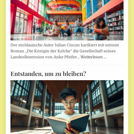
Der moldauische Autor Iulian Ciocan karikiert mit seinem
Roman „Die Königin der Kelche” die Gesellschaft seines
LandesRezension von Anke Pfeifer…
Weiterlesen …
Entstanden, um zu bleiben?