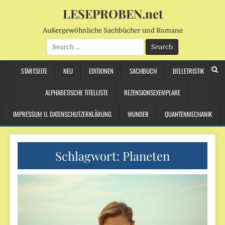
LESEPROBEN.net
Außergewöhnliche Sachbücher und Romane
Search
for:
STARTSEITE
NEU
EDITIONEN
SACHBUCH
BELLETRISTIK
ALPHABETISCHE TITELLISTE
REZENSIONSEXEMPLARE
IMPRESSUM U. DATENSCHUTZERKLÄRUNG
WUNDER
QUANTENMECHANIK
Schlagwort:
Planeten