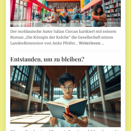
Der moldauische Autor Iulian Ciocan karikiert mit seinem
Roman „Die Königin der Kelche” die Gesellschaft seines
LandesRezension von Anke Pfeifer…
Weiterlesen …
Entstanden, um zu bleiben?