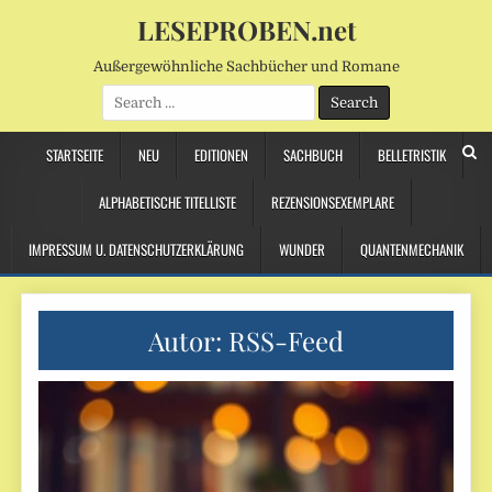
LESEPROBEN.net
Außergewöhnliche Sachbücher und Romane
Search
for:
STARTSEITE
NEU
EDITIONEN
SACHBUCH
BELLETRISTIK
ALPHABETISCHE TITELLISTE
REZENSIONSEXEMPLARE
IMPRESSUM U. DATENSCHUTZERKLÄRUNG
WUNDER
QUANTENMECHANIK
Autor:
RSS-Feed