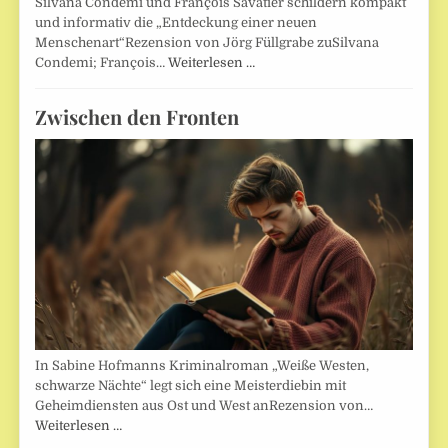
Silvana Condemi und François Savatier schildern kompakt
und informativ die „Entdeckung einer neuen
Menschenart“Rezension von Jörg Füllgrabe zuSilvana
Condemi; François…
Weiterlesen …
Zwischen den Fronten
In Sabine Hofmanns Kriminalroman „Weiße Westen,
schwarze Nächte“ legt sich eine Meisterdiebin mit
Geheimdiensten aus Ost und West anRezension von…
Weiterlesen …