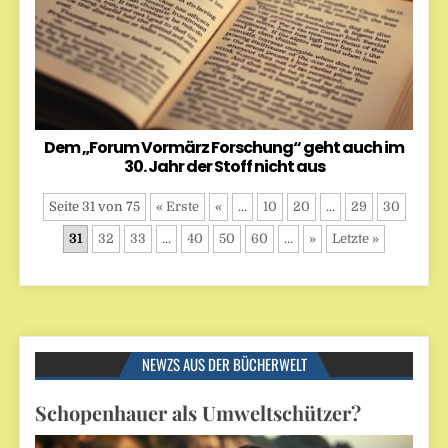
Dem „Forum Vormärz Forschung“ geht auch im
30. Jahr der Stoff nicht aus
Seite 31 von 75
« Erste
«
...
10
20
...
29
30
31
32
33
...
40
50
60
...
»
Letzte »
NEWZS AUS DER BÜCHERWELT
Schopenhauer als Umweltschützer?