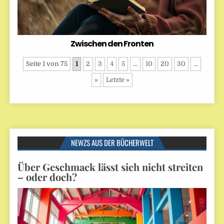
Zwischen den Fronten
Seite 1 von 75
1
2
3
4
5
...
10
20
30
...
»
Letzte »
NEWZS AUS DER BÜCHERWELT
Über Geschmack lässt sich nicht streiten
– oder doch?