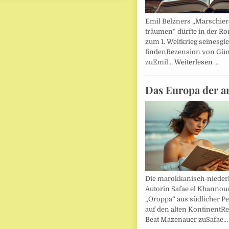
Emil Belzners „Marschier
träumen“ dürfte in der Ro
zum 1. Weltkrieg seinesgl
findenRezension von Gün
zuEmil…
Weiterlesen …
Das Europa der a
Die marokkanisch-nieder
Autorin Safae el Khannouss
„Oroppa“ aus südlicher Pe
auf den alten KontinentR
Beat Mazenauer zuSafae