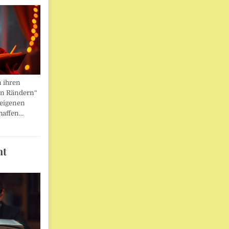
n ihren
en Rändern“
 eigenen
haffen…
ht