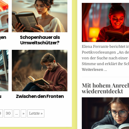
gen
Schopenhauer als
Umweltschützer?
Elena Ferrante berichtet i
Poetikvorlesungen „An d
von der Suche nach einer
Stimme und erklärt ihr Sc
Weiterlesen …
Mit hohem Anrec
wiederentdeckt
u
Zwischen den Fronten
0
30
...
»
Letzte »