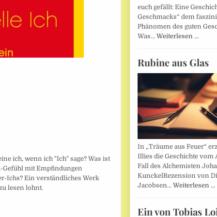
euch gefällt: Eine Geschic
Geschmacks“ dem faszin
Phänomen des guten Ges
Was…
Weiterlesen …
Rubine aus Glas
In „Träume aus Feuer“ erz
Illies die Geschichte vom 
e ich, wenn ich "Ich" sage? Was ist
Fall des Alchemisten Joh
h-Gefühl mit Empfindungen
KunckelRezension von D
r-Ichs? Ein verständliches Werk
Jacobsen…
Weiterlesen …
u lesen lohnt.
Ein von Tobias Lo