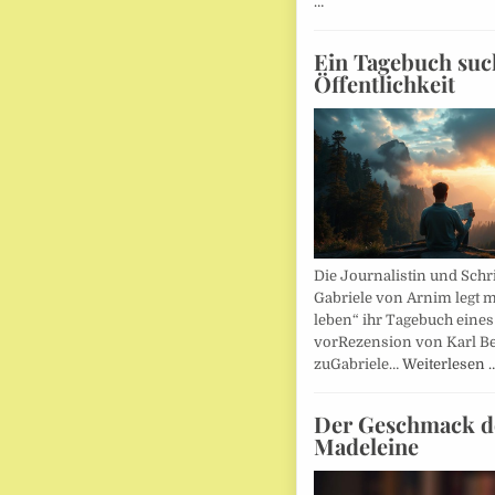
…
Ein Tagebuch suc
Öffentlichkeit
Die Journalistin und Schri
Gabriele von Arnim legt m
leben“ ihr Tagebuch eines
vorRezension von Karl Be
zuGabriele…
Weiterlesen 
Der Geschmack d
Madeleine