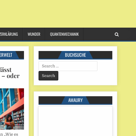
ZERKLÄRUNG
WUNDER
QUANTENMECHANIK
ERWELT
BUCHSUCHE
Search
ässt
for:
n – oder
AMAURY
in „Wie es