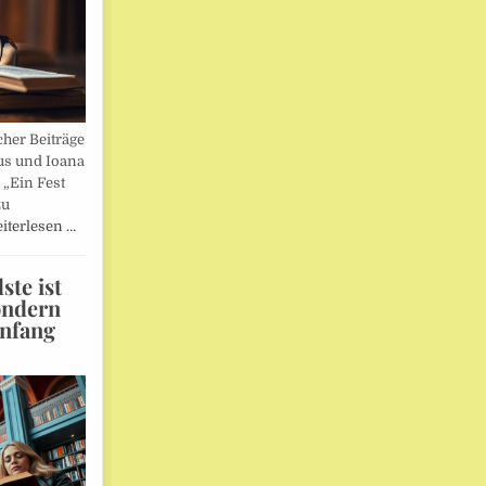
her Beiträge
us und Ioana
„Ein Fest
zu
iterlesen …
te ist
ondern
Anfang