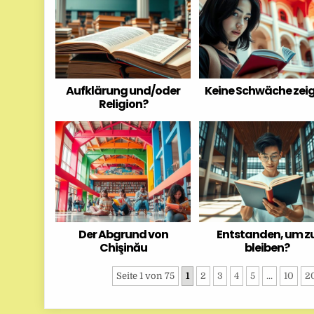
Aufklärung und/oder
Keine Schwäche zei
Religion?
Der Abgrund von
Entstanden, um z
Chişinău
bleiben?
Seite 1 von 75
1
2
3
4
5
...
10
2