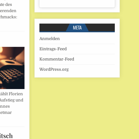
hte des
ierenden
chmacks:
META
Anmelden
Eintrags-Feed
Kommentar-Feed
WordPress.org
ählt Florien
Aufstieg und
annes
ietmar
itsch