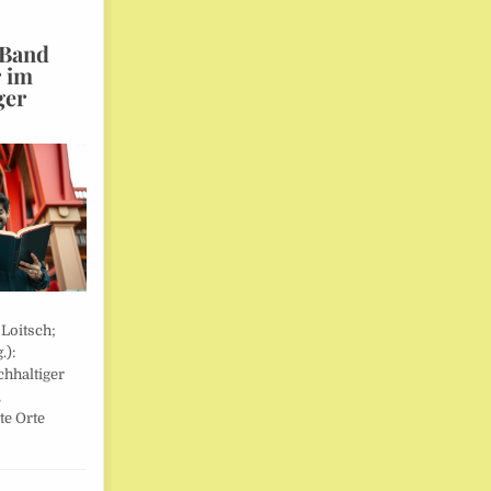
 Band
r im
ger
 Loitsch;
.):
hhaltiger
,
te Orte