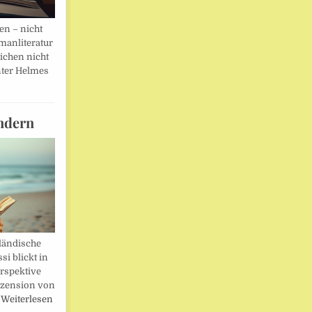
en – nicht
manliteratur
eichen nicht
ter Helmes
ndern
ländische
i blickt in
rspektive
ezension von
…
Weiterlesen