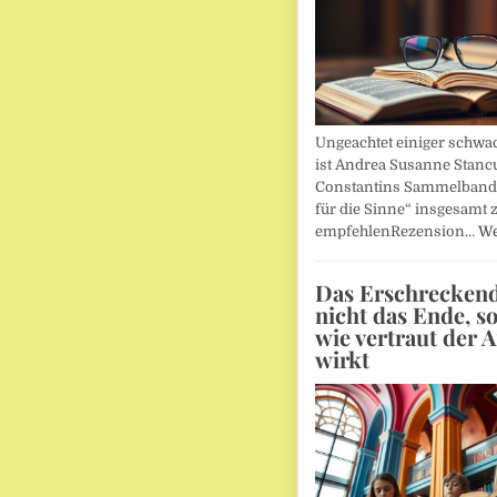
Ungeachtet einiger schwac
ist Andrea Susanne Stanc
Constantins Sammelband 
für die Sinne“ insgesamt 
empfehlenRezension…
We
Das Erschreckends
nicht das Ende, s
wie vertraut der 
wirkt