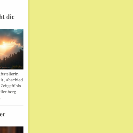
ht die
ftstellerin
it „Abschied
 Zeitgefühls
llenberg
…
er