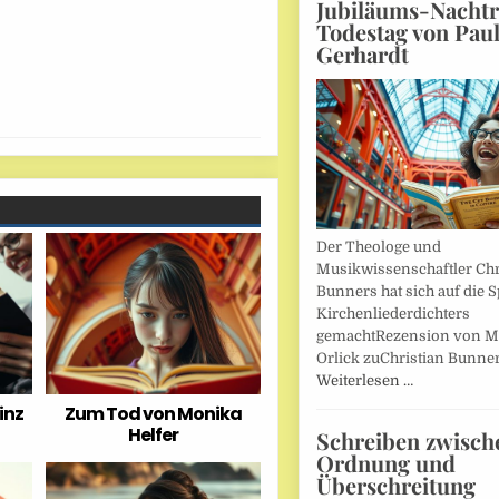
Jubiläums-Nachtr
Todestag von Pau
Gerhardt
Der Theologe und
Musikwissenschaftler Chr
Bunners hat sich auf die 
Kirchenliederdichters
gemachtRezension von M
Orlick zuChristian Bunner
Weiterlesen …
inz
Zum Tod von Monika
Helfer
Schreiben zwisch
Ordnung und
Überschreitung