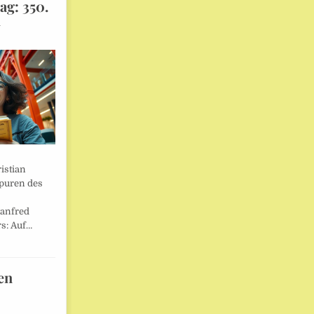
ag: 350.
l
istian
Spuren des
anfred
s: Auf…
en