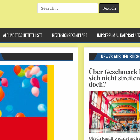
Search
for:
ALPHABETISCHE TITELLISTE
REZENSIONSEXEMPLARE
IMPRESSUM U. DATENSCHUT
NEWZS AUS DER BÜCH
Über Geschmack l
sich nicht streite
doch?
Ulrich Raulff widmet sich 