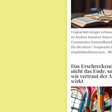
Ungeachtet einiger schwac
ist Andrea Susanne Stanc
Constantins Sammelband 
für die Sinne“ insgesamt 
empfehlenRezension…
We
Das Erschreckends
nicht das Ende, s
wie vertraut der 
wirkt