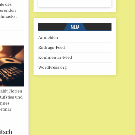
hte des
ierenden
chmacks:
META
Anmelden
Eintrags-Feed
Kommentar-Feed
WordPress.org
ählt Florien
Aufstieg und
annes
ietmar
itsch