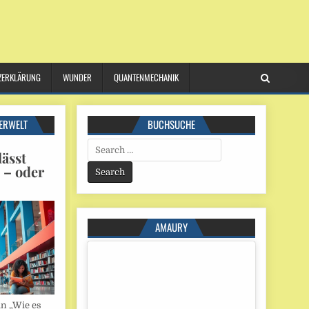
ZERKLÄRUNG
WUNDER
QUANTENMECHANIK
ERWELT
BUCHSUCHE
Search
ässt
for:
n – oder
AMAURY
in „Wie es