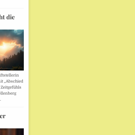
ht die
ftstellerin
it „Abschied
 Zeitgefühls
llenberg
…
er