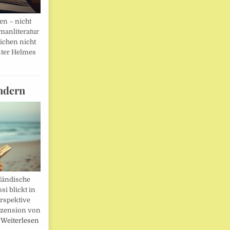
en – nicht
manliteratur
eichen nicht
ter Helmes
ndern
ländische
i blickt in
rspektive
ezension von
…
Weiterlesen