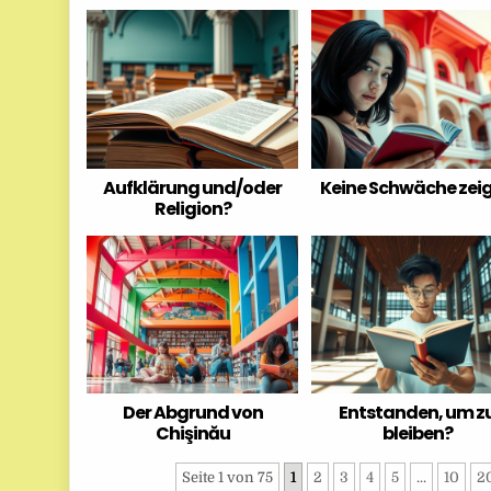
Aufklärung und/oder
Keine Schwäche zei
Religion?
Der Abgrund von
Entstanden, um z
Chişinău
bleiben?
Seite 1 von 75
1
2
3
4
5
...
10
2