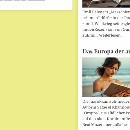
Emil Belzners „Marschier
träumen“ dürfte in der Ro
zum 1. Weltkrieg seinesgl
findenRezension von Gün
zuEmil…
Weiterlesen …
Das Europa der a
Die marokkanisch-nieder
Autorin Safae el Khannouss
„Oroppa“ aus südlicher Pe
auf den alten KontinentR
Beat Mazenauer zuSafae