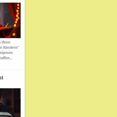
n ihren
en Rändern“
 eigenen
haffen…
ht