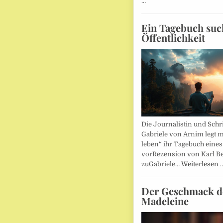
…
Ein Tagebuch suc
Öffentlichkeit
Die Journalistin und Schri
Gabriele von Arnim legt m
leben“ ihr Tagebuch eines
vorRezension von Karl Be
zuGabriele…
Weiterlesen 
Der Geschmack d
Madeleine