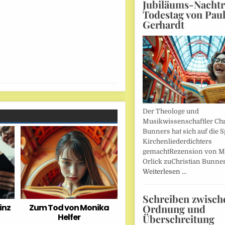
Jubiläums-Nachtr
Todestag von Pau
Gerhardt
Der Theologe und
Musikwissenschaftler Chr
Bunners hat sich auf die 
Kirchenliederdichters
gemachtRezension von M
Orlick zuChristian Bunner
Weiterlesen …
Schreiben zwisch
inz
Zum Tod von Monika
Ordnung und
Helfer
Überschreitung