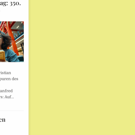
ag: 350.
l
istian
Spuren des
anfred
s: Auf…
en