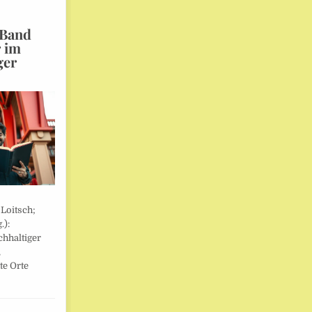
 Band
r im
ger
 Loitsch;
.):
hhaltiger
,
te Orte