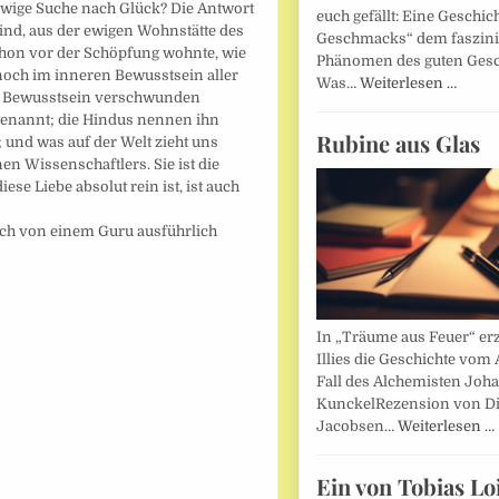
ewige Suche nach Glück? Die Antwort
euch gefällt: Eine Geschic
sind, aus der ewigen Wohnstätte des
Geschmacks“ dem faszin
schon vor der Schöpfung wohnte, wie
Phänomen des guten Ges
och im inneren Bewusstsein aller
Was…
Weiterlesen …
n Bewusstsein verschwunden
e genannt; die Hindus nennen ihn
Rubine aus Glas
; und was auf der Welt zieht uns
nen Wissenschaftlers. Sie ist die
se Liebe absolut rein ist, ist auch
uch von einem Guru ausführlich
In „Träume aus Feuer“ erz
Illies die Geschichte vom 
Fall des Alchemisten Joh
KunckelRezension von D
Jacobsen…
Weiterlesen …
Ein von Tobias Lo