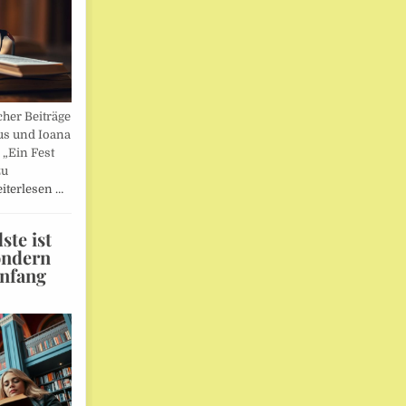
her Beiträge
us und Ioana
„Ein Fest
zu
iterlesen …
te ist
ondern
Anfang