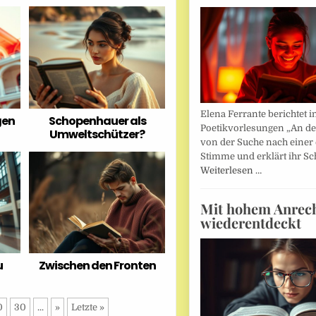
Elena Ferrante berichtet i
gen
Schopenhauer als
Poetikvorlesungen „An d
Umweltschützer?
von der Suche nach einer
Stimme und erklärt ihr Sc
Weiterlesen …
Mit hohem Anrec
wiederentdeckt
u
Zwischen den Fronten
0
30
...
»
Letzte »