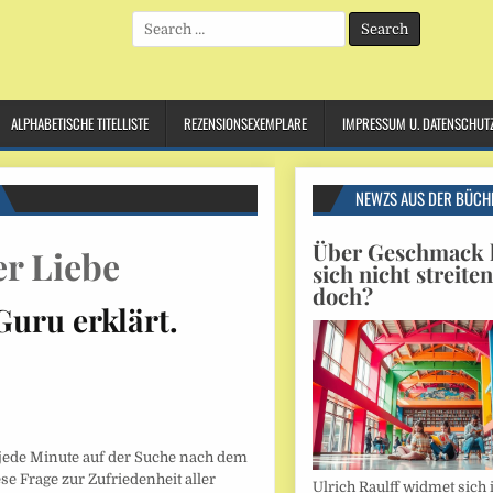
Search
for:
ALPHABETISCHE TITELLISTE
REZENSIONSEXEMPLARE
IMPRESSUM U. DATENSCHUT
NEWZS AUS DER BÜCH
Über Geschmack l
er Liebe
sich nicht streite
doch?
uru erklärt.
 jede Minute auf der Suche nach dem
e Frage zur Zufriedenheit aller
Ulrich Raulff widmet sich 