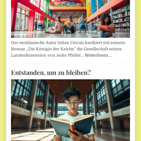
Der moldauische Autor Iulian Ciocan karikiert mit seinem
Roman „Die Königin der Kelche” die Gesellschaft seines
LandesRezension von Anke Pfeifer…
Weiterlesen …
Entstanden, um zu bleiben?