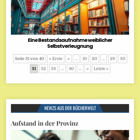
Eine Bestandsaufnahme weiblicher
Selbstverleugnung
Seite 31 von 40
« Erste
«
...
10
20
...
29
30
31
32
33
...
40
...
»
Letzte »
NEWZS AUS DER BÜCHERWELT
Aufstand in der Provinz