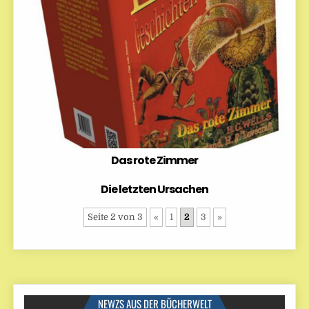
Das rote Zimmer
Die letzten Ursachen
Seite 2 von 3
«
1
2
3
»
NEWZS AUS DER BÜCHERWELT