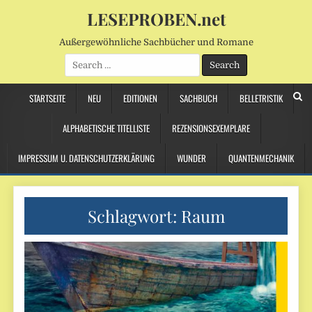
LESEPROBEN.net
Außergewöhnliche Sachbücher und Romane
Search
for:
STARTSEITE
NEU
EDITIONEN
SACHBUCH
BELLETRISTIK
ALPHABETISCHE TITELLISTE
REZENSIONSEXEMPLARE
IMPRESSUM U. DATENSCHUTZERKLÄRUNG
WUNDER
QUANTENMECHANIK
Schlagwort:
Raum