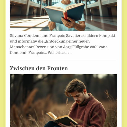
Silvana Condemi und François Savatier schildern kompakt
und informativ die „Entdeckung einer neuen
Menschenart“Rezension von Jörg Füllgrabe zuSilvana
Condemi; François…
Weiterlesen …
Zwischen den Fronten