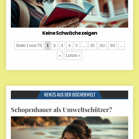
Keine Schwäche zeigen
Seite 1 von 75
1
2
3
4
5
...
10
20
30
...
»
Letzte »
NEWZS AUS DER BÜCHERWELT
Schopenhauer als Umweltschützer?